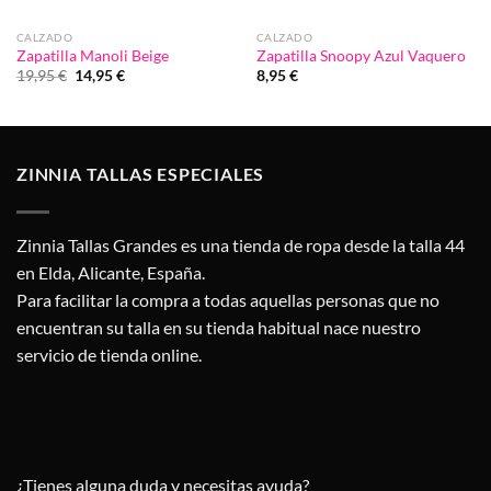
CALZADO
CALZADO
Zapatilla Manoli Beige
Zapatilla Snoopy Azul Vaquero
El
El
19,95
€
14,95
€
8,95
€
precio
precio
original
actual
era:
es:
19,95 €.
14,95 €.
ZINNIA TALLAS ESPECIALES
Zinnia Tallas Grandes es una tienda de ropa desde la talla 44
en Elda, Alicante, España.
Para facilitar la compra a todas aquellas personas que no
encuentran su talla en su tienda habitual nace nuestro
servicio de tienda online.
¿Tienes alguna duda y necesitas ayuda?