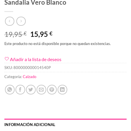
Sandalia Vero Blanco
El
El
19,95
15,95
€
€
precio
precio
Este producto no está disponible porque no quedan existencias.
original
actual
era:
es:
Añadir a la lista de deseos
19,95 €.
15,95 €.
SKU:
800000000014540P
Categoría:
Calzado
INFORMACIÓN ADICIONAL