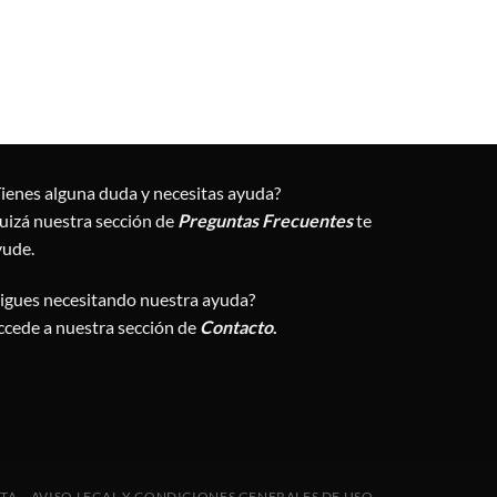
Tienes alguna duda y necesitas ayuda?
uizá nuestra sección de
Preguntas Frecuentes
te
yude.
Sigues necesitando nuestra ayuda?
ccede a nuestra sección de
Contacto
.
NTA
AVISO LEGAL Y CONDICIONES GENERALES DE USO