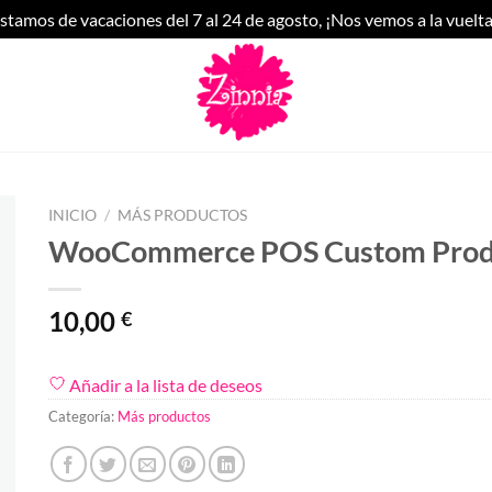
stamos de vacaciones del 7 al 24 de agosto, ¡Nos vemos a la vuelta
INICIO
/
MÁS PRODUCTOS
WooCommerce POS Custom Prod
10,00
€
Añadir a la lista de deseos
Categoría:
Más productos