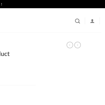
 !
uct