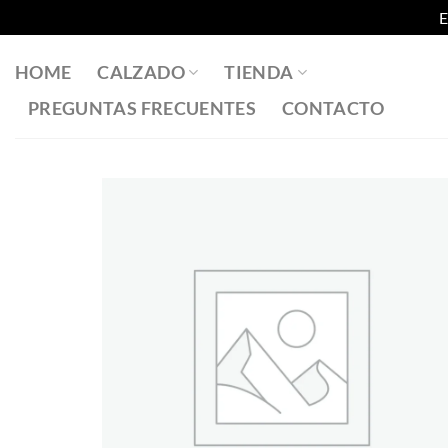
E
Saltar
al
HOME
CALZADO
TIENDA
contenido
PREGUNTAS FRECUENTES
CONTACTO
Añadir
a la
lista
de
deseos