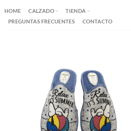
Saltar
al
HOME
CALZADO
TIENDA
contenido
PREGUNTAS FRECUENTES
CONTACTO
Añadir
a la
lista
de
deseos