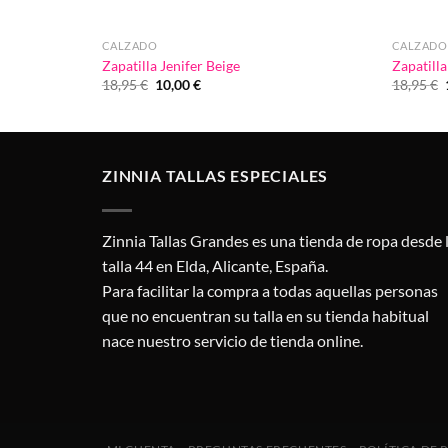
CALZADO
CALZADO
Zapatilla Jenifer Beige
Zapatilla
El
El
18,95
€
10,00
€
18,95
€
precio
precio
original
actual
era:
es:
18,95 €.
10,00 €.
ZINNIA TALLAS ESPECIALES
Zinnia Tallas Grandes es una tienda de ropa desde 
talla 44 en Elda, Alicante, España.
Para facilitar la compra a todas aquellas personas
que no encuentran su talla en su tienda habitual
nace nuestro servicio de tienda online.