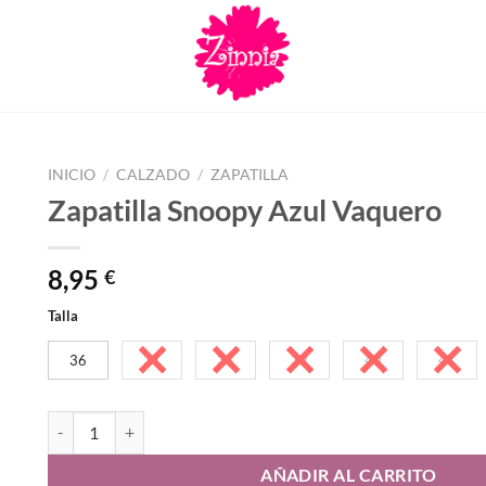
INICIO
/
CALZADO
/
ZAPATILLA
Zapatilla Snoopy Azul Vaquero
8,95
€
Talla
36
37
38
39
40
41
Zapatilla Snoopy Azul Vaquero cantidad
AÑADIR AL CARRITO