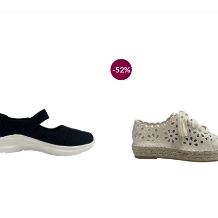
-52%
Añadir
a la
lista de
deseos