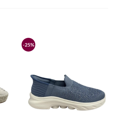
-25%
Añadir
Añadir
a la
a la
lista de
lista de
deseos
deseos