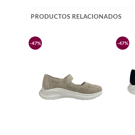
PRODUCTOS RELACIONADOS
-47%
-47%
Añadir
Añadir
a la
a la
lista de
lista de
deseos
deseos