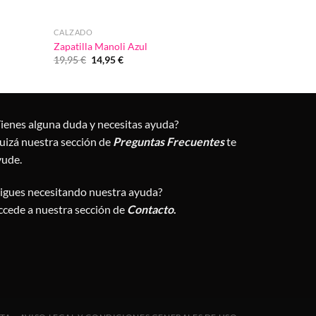
CALZADO
Zapatilla Manoli Azul
El
El
19,95
€
14,95
€
precio
precio
original
actual
era:
es:
19,95 €.
14,95 €.
Tienes alguna duda y necesitas ayuda?
uizá nuestra sección de
Preguntas Frecuentes
te
yude.
Sigues necesitando nuestra ayuda?
ccede a nuestra sección de
Contacto
.