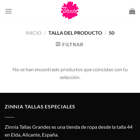
Saltar
al
contenido
INICIO
/
TALLA DEL PRODUCTO
/
50
FILTRAR
No se han encontrado productos que coincidan con tu
selección.
ZINNIA TALLAS ESPECIALES
Zinnia Tallas Grandes es una tienda de ropa desde la talla 44
en Elda, Alicante, España.