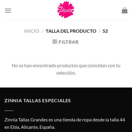
Saltar
al
contenido
INICIO
/
TALLA DEL PRODUCTO
/
52
FILTRAR
No se han encontrado productos que coincidan con tu
selección.
ZINNIA TALLAS ESPECIALES
Zinnia Tallas Grandes es una tienda de ropa desde la talla 44
en Elda, Alicante, España.