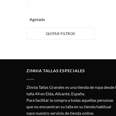
Agotado
QUITAR FILTROS
ZINNIA TALLAS ESPECIALES
Zinnia Tallas Grandes es una tienda de ropa desde 
talla 44 en Elda, Alicante, España.
Para facilitar la compra a todas aquellas personas
que no encuentran su talla en su tienda habitual
nace nuestro servicio de tienda online.