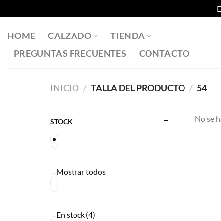
E
Saltar
al
HOME
CALZADO
TIENDA
contenido
PREGUNTAS FRECUENTES
CONTACTO
INICIO
/
TALLA DEL PRODUCTO
/
54
No se h
STOCK
Mostrar todos
En stock
(4)