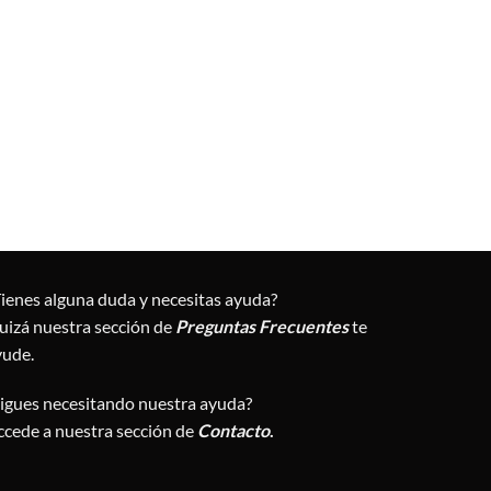
Tienes alguna duda y necesitas ayuda?
uizá nuestra sección de
Preguntas Frecuentes
te
yude.
Sigues necesitando nuestra ayuda?
ccede a nuestra sección de
Contacto
.