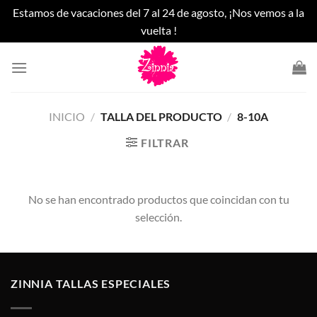
Estamos de vacaciones del 7 al 24 de agosto, ¡Nos vemos a la
vuelta !
Saltar
al
contenido
INICIO
/
TALLA DEL PRODUCTO
/
8-10A
FILTRAR
No se han encontrado productos que coincidan con tu
selección.
ZINNIA TALLAS ESPECIALES