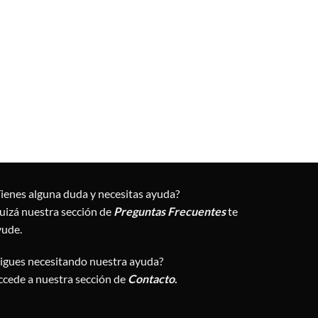
Tienes alguna duda y necesitas ayuda?
uizá nuestra sección de
Preguntas Frecuentes
te
yude.
Sigues necesitando nuestra ayuda?
ccede a nuestra sección de
Contacto
.