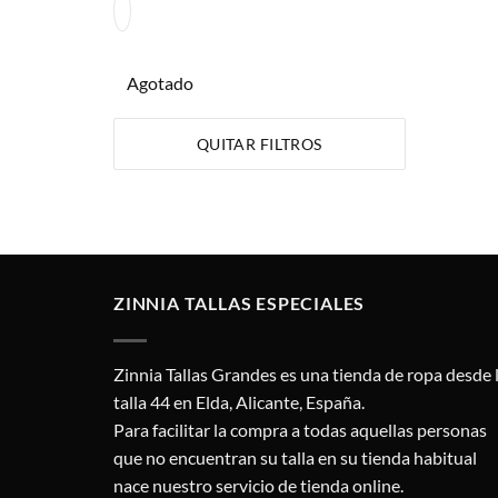
Agotado
QUITAR FILTROS
ZINNIA TALLAS ESPECIALES
Zinnia Tallas Grandes es una tienda de ropa desde 
talla 44 en Elda, Alicante, España.
Para facilitar la compra a todas aquellas personas
que no encuentran su talla en su tienda habitual
nace nuestro servicio de tienda online.