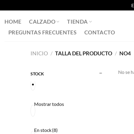
E
Saltar
al
HOME
CALZADO
TIENDA
contenido
PREGUNTAS FRECUENTES
CONTACTO
INICIO
/
TALLA DEL PRODUCTO
/
NO4
No se h
STOCK
Mostrar todos
En stock
(8)