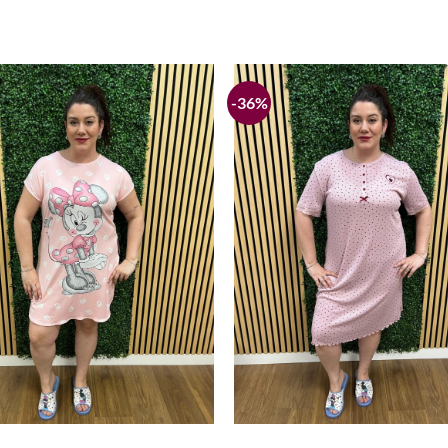
-36%
Añadir
a la
lista de
deseos