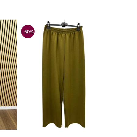
-50%
Añadir
Añadir
a la
a la
lista de
lista de
deseos
deseos