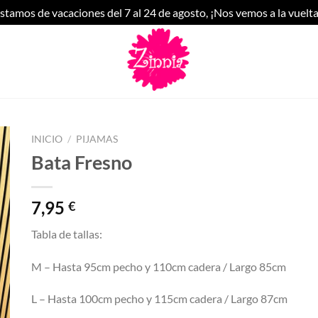
stamos de vacaciones del 7 al 24 de agosto, ¡Nos vemos a la vuelta
INICIO
/
PIJAMAS
Bata Fresno
7,95
€
Tabla de tallas:
M – Hasta 95cm pecho y 110cm cadera / Largo 85cm
L – Hasta 100cm pecho y 115cm cadera / Largo 87cm