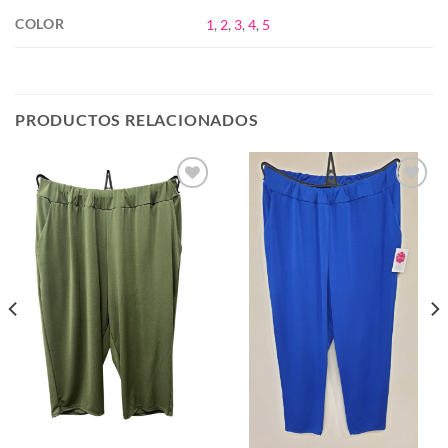
COLOR
1
,
2
,
3
,
4
,
5
PRODUCTOS RELACIONADOS
Añadir
Añadir
a la
a la
lista de
lista de
deseos
deseos