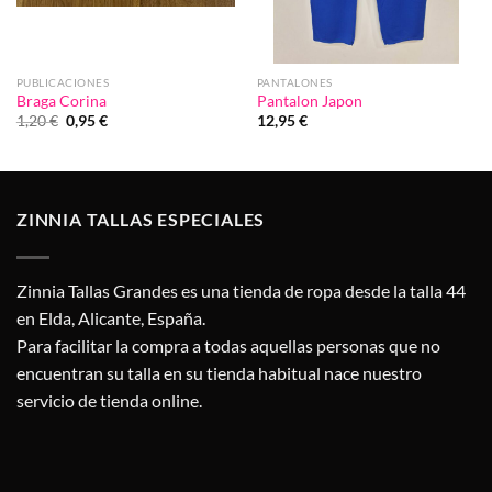
PUBLICACIONES
PANTALONES
Braga Corina
Pantalon Japon
El
El
1,20
€
0,95
€
12,95
€
precio
precio
original
actual
era:
es:
1,20 €.
0,95 €.
ZINNIA TALLAS ESPECIALES
Zinnia Tallas Grandes es una tienda de ropa desde la talla 44
en Elda, Alicante, España.
Para facilitar la compra a todas aquellas personas que no
encuentran su talla en su tienda habitual nace nuestro
servicio de tienda online.