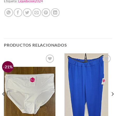
Etiqueta:
Liquidacion2024
PRODUCTOS RELACIONADOS
-21%
Añadir
Añadir
a la
a la
lista de
lista de
deseos
deseos