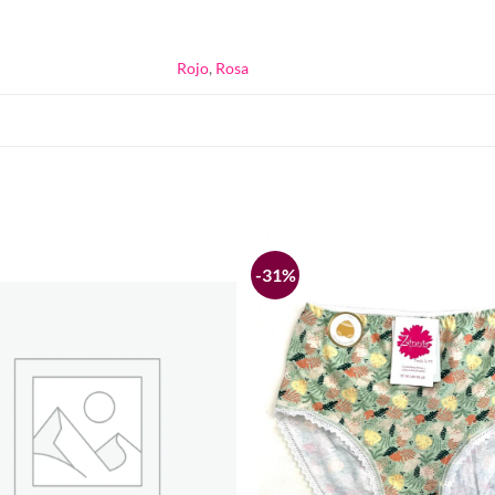
Rojo
,
Rosa
-31%
Añadir
a la
lista de
deseos