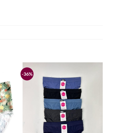
-36%
Añadir
Añadir
a la
a la
lista de
lista de
deseos
deseos