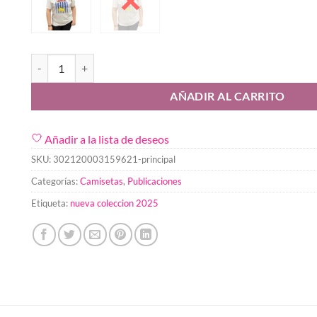
Camiseta Limonada cantidad
AÑADIR AL CARRITO
Añadir a la lista de deseos
SKU:
302120003159621-principal
Categorías:
Camisetas
,
Publicaciones
Etiqueta:
nueva coleccion 2025