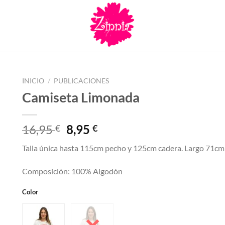
INICIO
/
PUBLICACIONES
Camiseta Limonada
El
El
16,95
8,95
€
€
precio
precio
Talla única hasta 115cm pecho y 125cm cadera. Largo 71cm
original
actual
era:
es:
Composición: 100% Algodón
16,95 €.
8,95 €.
Color