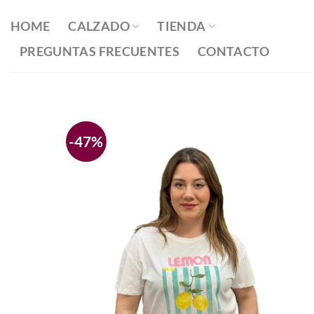
Saltar
al
HOME
CALZADO
TIENDA
contenido
PREGUNTAS FRECUENTES
CONTACTO
-47%
Añadir
a la
lista
de
deseos