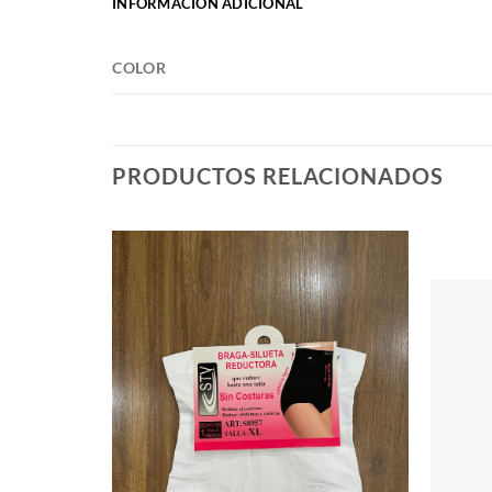
INFORMACIÓN ADICIONAL
COLOR
PRODUCTOS RELACIONADOS
Añadir
Añadir
a la
a la
lista de
lista de
deseos
deseos