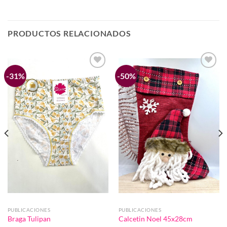
PRODUCTOS RELACIONADOS
-31%
-50%
Añadir
Añadir
a la
a la
lista de
lista de
deseos
deseos
PUBLICACIONES
PUBLICACIONES
Braga Tulipan
Calcetin Noel 45x28cm