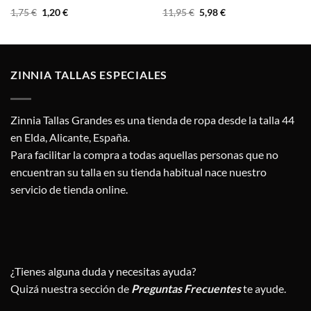
El
El
El
El
1,75
€
1,20
€
11,95
€
5,98
€
precio
precio
precio
precio
original
actual
original
actual
era:
es:
era:
es:
1,75 €.
1,20 €.
11,95 €.
5,98 €.
ZINNIA TALLAS ESPECIALES
Zinnia Tallas Grandes es una tienda de ropa desde la talla 44
en Elda, Alicante, España.
Para facilitar la compra a todas aquellas personas que no
encuentran su talla en su tienda habitual nace nuestro
servicio de tienda online.
¿Tienes alguna duda y necesitas ayuda?
Quizá nuestra sección de
Preguntas Frecuentes
te ayude.