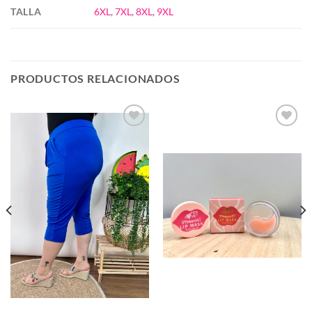
TALLA
6XL
,
7XL
,
8XL
,
9XL
PRODUCTOS RELACIONADOS
Añadir
Añadir
a la
a la
lista de
lista de
deseos
deseos