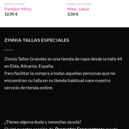
PANTALONES
PUBLICACIONES
Pantalon Milos
Masc. Labial
12,95
€
3,50
€
ZINNIA TALLAS ESPECIALES
Zinnia Tallas Grandes es una tienda de ropa desde la talla 44
en Elda, Alicante, España.
Para facilitar la compra a todas aquellas personas que no
encuentran su talla en su tienda habitual nace nuestro
servicio de tienda online.
¿Tienes alguna duda y necesitas ayuda?
Quizá nuestra sección de
Preguntas Frecuentes
te ayude.