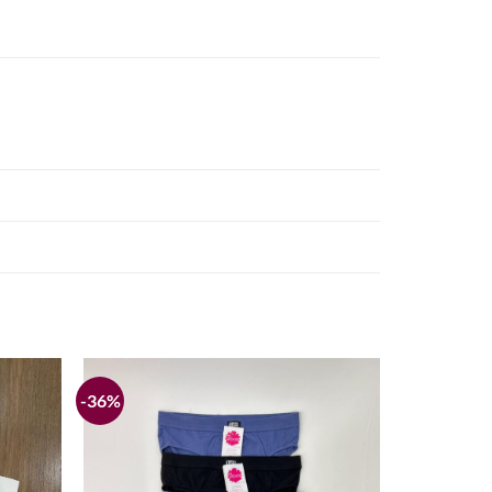
-36%
Añadir
Añadir
a la
a la
lista de
lista de
deseos
deseos