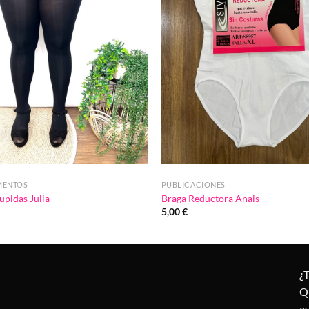
MENTOS
PUBLICACIONES
upidas Julia
Braga Reductora Anais
5,00
€
¿
Q
a