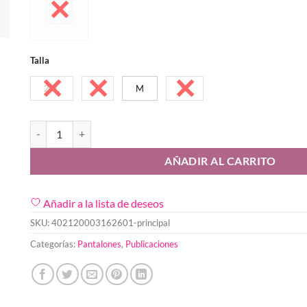
Talla
2XL
L
M
XL
Pantalon Comillas cantidad
AÑADIR AL CARRITO
Añadir a la lista de deseos
SKU:
402120003162601-principal
Categorías:
Pantalones
,
Publicaciones