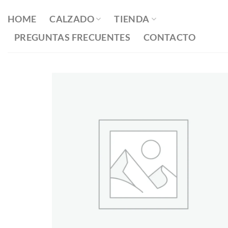
Saltar
al
HOME
CALZADO
TIENDA
contenido
PREGUNTAS FRECUENTES
CONTACTO
Añadir
a la
lista
de
deseos