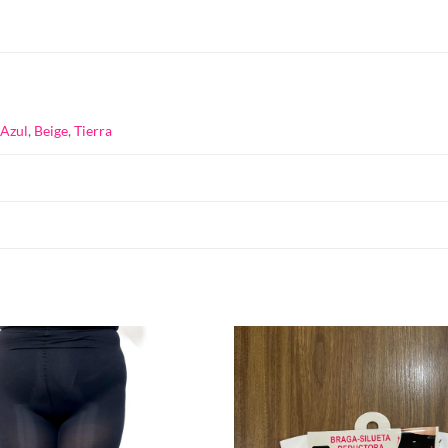
,
Azul
,
Beige
,
Tierra
Añadir
a la
lista de
deseos