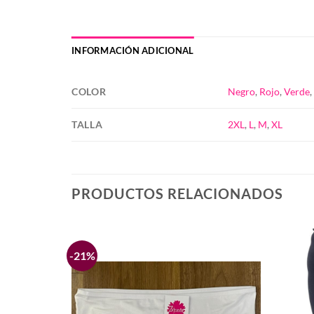
INFORMACIÓN ADICIONAL
COLOR
Negro
,
Rojo
,
Verde
TALLA
2XL
,
L
,
M
,
XL
PRODUCTOS RELACIONADOS
-21%
Añadir
Añadir
a la
a la
lista de
lista de
deseos
deseos