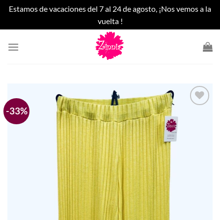
Estamos de vacaciones del 7 al 24 de agosto, ¡Nos vemos a la
vuelta !
Saltar
al
contenido
-33%
Añadir
a la
lista
de
deseos