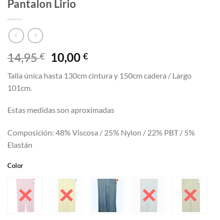
Pantalon Lirio
El
El
14,95
10,00
€
€
precio
precio
Talla única hasta 130cm cintura y 150cm cadera / Largo
original
actual
101cm.
era:
es:
14,95 €.
10,00 €.
Estas medidas son aproximadas
Composición: 48% Viscosa / 25% Nylon / 22% PBT / 5%
Elastán
Color