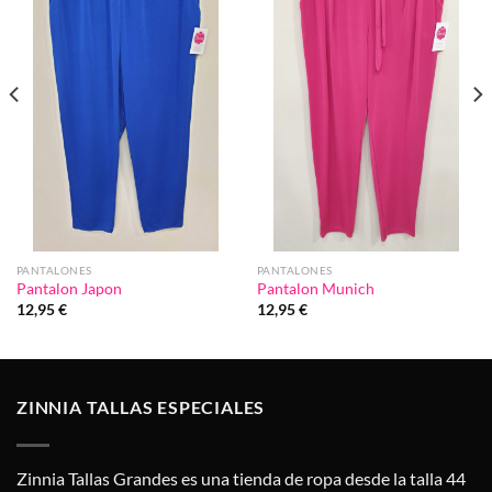
lista de
lista de
deseos
deseos
PANTALONES
PANTALONES
Pantalon Japon
Pantalon Munich
12,95
€
12,95
€
ZINNIA TALLAS ESPECIALES
Zinnia Tallas Grandes es una tienda de ropa desde la talla 44