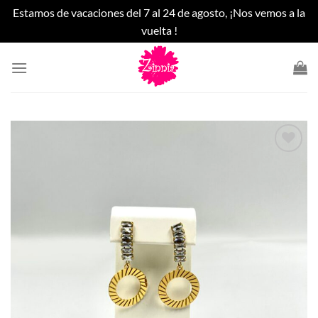
Estamos de vacaciones del 7 al 24 de agosto, ¡Nos vemos a la
vuelta !
Saltar
al
contenido
Añadir
a la
lista
de
deseos