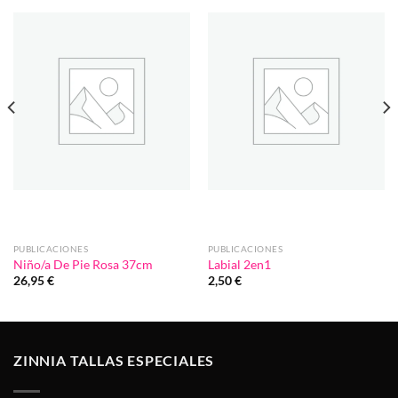
Añadir
Añadir
a la
a la
lista de
lista de
deseos
deseos
PUBLICACIONES
PUBLICACIONES
Niño/a De Pie Rosa 37cm
Labial 2en1
26,95
€
2,50
€
ZINNIA TALLAS ESPECIALES