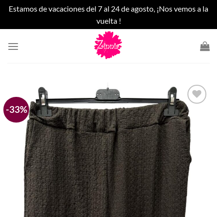
Estamos de vacaciones del 7 al 24 de agosto, ¡Nos vemos a la
vuelta !
Saltar
al
contenido
-33%
Añadir
a la
lista
de
deseos