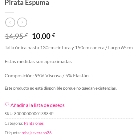
Pirata Espuma
El
El
14,95
10,00
€
€
precio
precio
Talla única hasta 130cm cintura y 150cm cadera / Largo 65cm
original
actual
era:
es:
Estas medidas son aproximadas
14,95 €.
10,00 €.
Composición: 95% Viscosa / 5% Elastán
Este producto no está disponible porque no quedan existencias.
Añadir a la lista de deseos
SKU:
800000000013884P
Categoría:
Pantalones
Etiqueta:
rebajasverano26