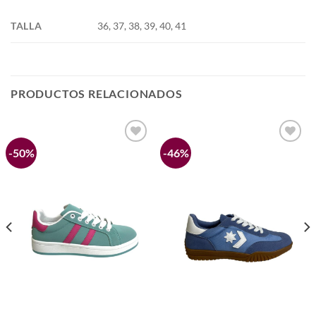
TALLA
36, 37, 38, 39, 40, 41
PRODUCTOS RELACIONADOS
-50%
-46%
Añadir
Añadir
a la
a la
lista de
lista de
deseos
deseos