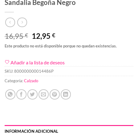
Sandalia Begoña Negro
El
El
16,95
12,95
€
€
precio
precio
Este producto no está disponible porque no quedan existencias.
original
actual
era:
es:
Añadir a la lista de deseos
16,95 €.
12,95 €.
SKU:
800000000014486P
Categoría:
Calzado
INFORMACIÓN ADICIONAL