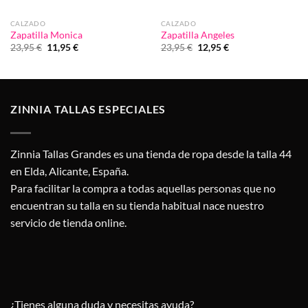
CALZADO
CALZADO
Zapatilla Monica
Zapatilla Angeles
El
El
El
El
23,95
€
11,95
€
23,95
€
12,95
€
precio
precio
precio
precio
original
actual
original
actual
era:
es:
era:
es:
23,95 €.
11,95 €.
23,95 €.
12,95 €.
ZINNIA TALLAS ESPECIALES
Zinnia Tallas Grandes es una tienda de ropa desde la talla 44
en Elda, Alicante, España.
Para facilitar la compra a todas aquellas personas que no
encuentran su talla en su tienda habitual nace nuestro
servicio de tienda online.
¿Tienes alguna duda y necesitas ayuda?