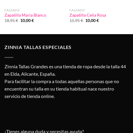
CALZADO
CALZADO
Zapatilla Maria Blanco
Zapatilla Celia Rosa
El
El
El
El
18,95
€
10,00
€
15,95
€
10,00
€
precio
precio
precio
precio
original
actual
original
actual
era:
es:
era:
es:
18,95 €.
10,00 €.
15,95 €.
10,00 €.
ZINNIA TALLAS ESPECIALES
Zinnia Tallas Grandes es una tienda de ropa desde la talla 44
en Elda, Alicante, España.
Para facilitar la compra a todas aquellas personas que no
encuentran su talla en su tienda habitual nace nuestro
servicio de tienda online.
¿Tienes alguna duda y necesitas ayuda?