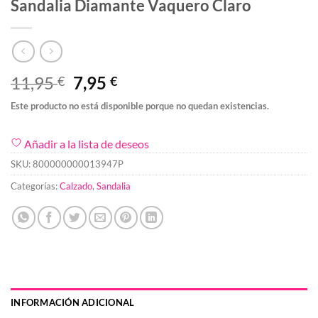
Sandalia Diamante Vaquero Claro
El
El
11,95
7,95
€
€
precio
precio
Este producto no está disponible porque no quedan existencias.
original
actual
era:
es:
Añadir a la lista de deseos
11,95 €.
7,95 €.
SKU:
800000000013947P
Categorías:
Calzado
,
Sandalia
INFORMACIÓN ADICIONAL