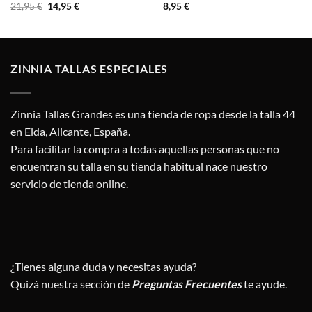
El
El
21,95
€
14,95
€
8,95
€
precio
precio
original
actual
era:
es:
21,95 €.
14,95 €.
ZINNIA TALLAS ESPECIALES
Zinnia Tallas Grandes es una tienda de ropa desde la talla 44
en Elda, Alicante, España.
Para facilitar la compra a todas aquellas personas que no
encuentran su talla en su tienda habitual nace nuestro
servicio de tienda online.
¿Tienes alguna duda y necesitas ayuda?
Quizá nuestra sección de
Preguntas Frecuentes
te ayude.