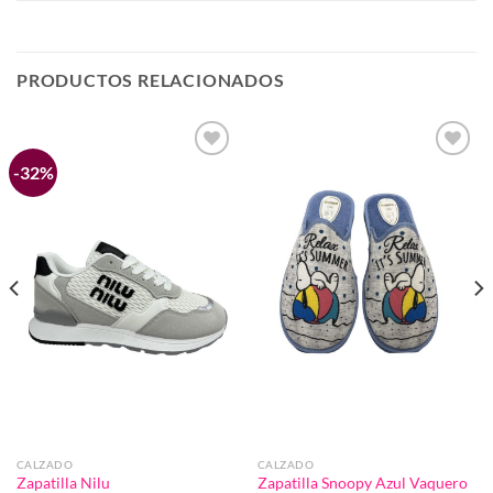
PRODUCTOS RELACIONADOS
-32%
Añadir
Añadir
a la
a la
lista de
lista de
deseos
deseos
CALZADO
CALZADO
Zapatilla Nilu
Zapatilla Snoopy Azul Vaquero