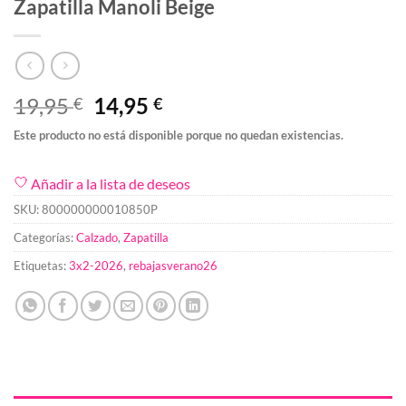
Zapatilla Manoli Beige
El
El
19,95
14,95
€
€
precio
precio
Este producto no está disponible porque no quedan existencias.
original
actual
era:
es:
Añadir a la lista de deseos
19,95 €.
14,95 €.
SKU:
800000000010850P
Categorías:
Calzado
,
Zapatilla
Etiquetas:
3x2-2026
,
rebajasverano26