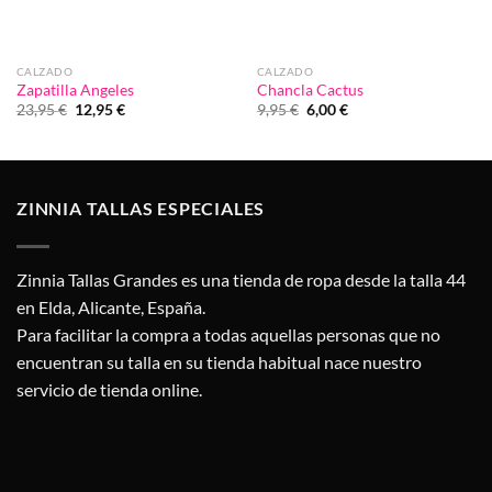
CALZADO
CALZADO
Zapatilla Angeles
Chancla Cactus
El
El
El
El
23,95
€
12,95
€
9,95
€
6,00
€
precio
precio
precio
precio
original
actual
original
actual
era:
es:
era:
es:
23,95 €.
12,95 €.
9,95 €.
6,00 €.
ZINNIA TALLAS ESPECIALES
Zinnia Tallas Grandes es una tienda de ropa desde la talla 44
en Elda, Alicante, España.
Para facilitar la compra a todas aquellas personas que no
encuentran su talla en su tienda habitual nace nuestro
servicio de tienda online.