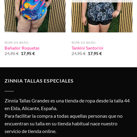
ROPA DE BAÑO
ROPA DE BAÑO
Bañador Roquetas
Tankini Santorini
El
El
El
El
24,95
€
17,95
€
24,95
€
17,95
€
precio
precio
precio
precio
original
actual
original
actual
era:
es:
era:
es:
24,95 €.
17,95 €.
24,95 €.
17,95 €.
ZINNIA TALLAS ESPECIALES
Zinnia Tallas Grandes es una tienda de ropa desde la talla 44
en Elda, Alicante, España.
Para facilitar la compra a todas aquellas personas que no
encuentran su talla en su tienda habitual nace nuestro
servicio de tienda online.