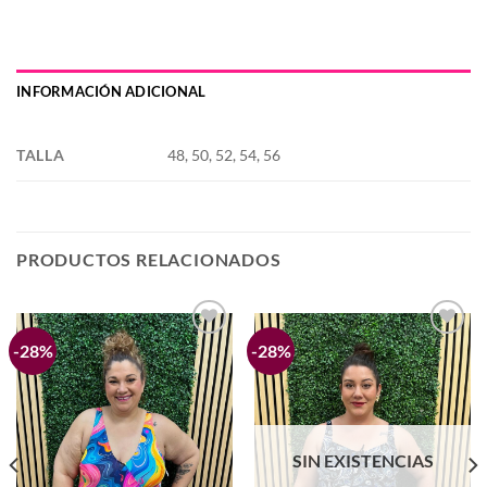
INFORMACIÓN ADICIONAL
TALLA
48, 50, 52, 54, 56
PRODUCTOS RELACIONADOS
-28%
-28%
Añadir
Añadir
a la
a la
lista de
lista de
deseos
deseos
SIN EXISTENCIAS