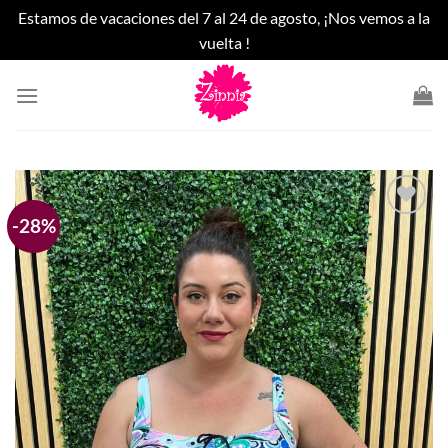
Estamos de vacaciones del 7 al 24 de agosto, ¡Nos vemos a la
vuelta !
Saltar
al
contenido
-28%
Añadir
a la
lista
de
deseos