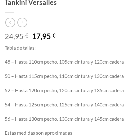
Tankini Versalles
El
El
24,95
17,95
€
€
precio
precio
Tabla de tallas:
original
actual
era:
es:
48 – Hasta 110cm pecho, 105cm cintura y 120cm cadera
24,95 €.
17,95 €.
50 – Hasta 115cm pecho, 110cm cintura y 130cm cadera
52 – Hasta 120cm pecho, 120cm cintura y 135cm cadera
54 – Hasta 125cm pecho, 125cm cintura y 140cm cadera
56 – Hasta 130cm pecho, 130cm cintura y 145cm cadera
Estas medidas son aproximadas