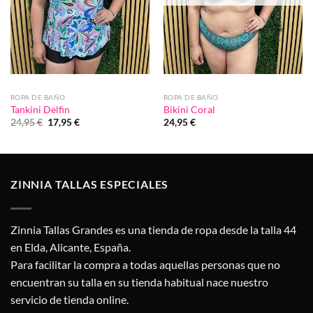
ROPA DE BAÑO
ROPA DE BAÑO
Tankini Delfin
Bikini Coral
El
El
24,95
€
17,95
€
24,95
€
precio
precio
original
actual
era:
es:
24,95 €.
17,95 €.
ZINNIA TALLAS ESPECIALES
Zinnia Tallas Grandes es una tienda de ropa desde la talla 44
en Elda, Alicante, España.
Para facilitar la compra a todas aquellas personas que no
encuentran su talla en su tienda habitual nace nuestro
servicio de tienda online.