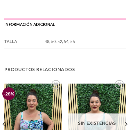
INFORMACIÓN ADICIONAL
TALLA
48, 50, 52, 54, 56
PRODUCTOS RELACIONADOS
-28%
Añadir
Añadir
a la
a la
lista de
lista de
deseos
deseos
SIN EXISTENCIAS