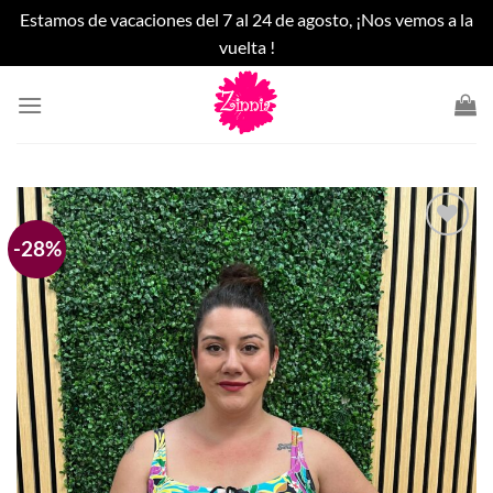
Estamos de vacaciones del 7 al 24 de agosto, ¡Nos vemos a la
vuelta !
Saltar
al
contenido
-28%
Añadir
a la
lista
de
deseos