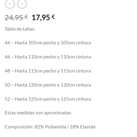
El
El
24,95
17,95
€
€
precio
precio
Tabla de tallas:
original
actual
era:
es:
44 – Hasta 105cm pecho y 105cm cintura
24,95 €.
17,95 €.
46 – Hasta 110cm pecho y 110cm cintura
48 – Hasta 115cm pecho y 115cm cintura
50 – Hasta 120cm pecho y 120cm cintura
52 – Hasta 125cm pecho y 125cm cintura
Estas medidas son aproximadas
Composición: 82% Poliamida / 18% Elastán