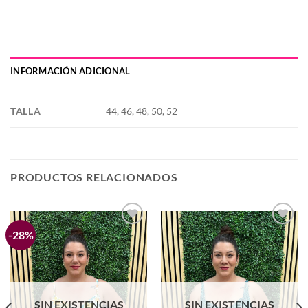
INFORMACIÓN ADICIONAL
TALLA
44, 46, 48, 50, 52
PRODUCTOS RELACIONADOS
-28%
Añadir
Añadir
a la
a la
lista de
lista de
deseos
deseos
SIN EXISTENCIAS
SIN EXISTENCIAS