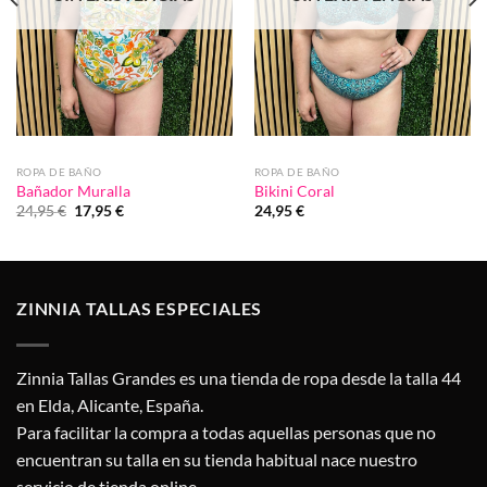
ROPA DE BAÑO
ROPA DE BAÑO
Bañador Muralla
Bikini Coral
El
El
24,95
€
17,95
€
24,95
€
precio
precio
original
actual
era:
es:
24,95 €.
17,95 €.
ZINNIA TALLAS ESPECIALES
Zinnia Tallas Grandes es una tienda de ropa desde la talla 44
en Elda, Alicante, España.
Para facilitar la compra a todas aquellas personas que no
encuentran su talla en su tienda habitual nace nuestro
servicio de tienda online.