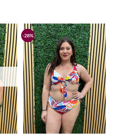
-28%
Añadir
Añadir
a la
a la
lista de
lista de
deseos
deseos