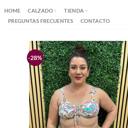
Saltar
al
HOME
CALZADO
TIENDA
contenido
PREGUNTAS FRECUENTES
CONTACTO
-28%
Añadir
a la
lista
de
deseos