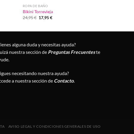
ROPA DE BAÑO
Bikini Torrevieja
El
El
24,95
€
17,95
€
precio
precio
original
actual
era:
es:
24,95 €.
17,95 €.
Tienes alguna duda y necesitas ayuda?
uizá nuestra sección de
Preguntas Frecuentes
te
yude.
Sigues necesitando nuestra ayuda?
ccede a nuestra sección de
Contacto
.
NTA
AVISO LEGAL Y CONDICIONES GENERALES DE USO