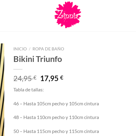
INICIO
/
ROPA DE BAÑO
Bikini Triunfo
El
El
24,95
17,95
€
€
precio
precio
Tabla de tallas:
original
actual
era:
es:
46 – Hasta 105cm pecho y 105cm cintura
24,95 €.
17,95 €.
48 – Hasta 110cm pecho y 110cm cintura
50 – Hasta 115cm pecho y 115cm cintura