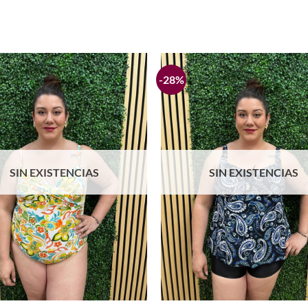
-28%
Añadir
a la
lista de
deseos
SIN EXISTENCIAS
SIN EXISTENCIAS