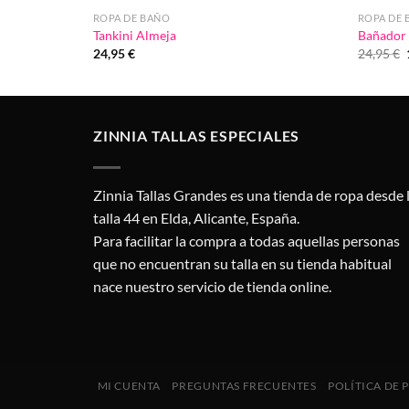
ROPA DE BAÑO
ROPA DE
Tankini Almeja
Bañador 
24,95
€
24,95
€
ZINNIA TALLAS ESPECIALES
Zinnia Tallas Grandes es una tienda de ropa desde 
talla 44 en Elda, Alicante, España.
Para facilitar la compra a todas aquellas personas
que no encuentran su talla en su tienda habitual
nace nuestro servicio de tienda online.
MI CUENTA
PREGUNTAS FRECUENTES
POLÍTICA DE 