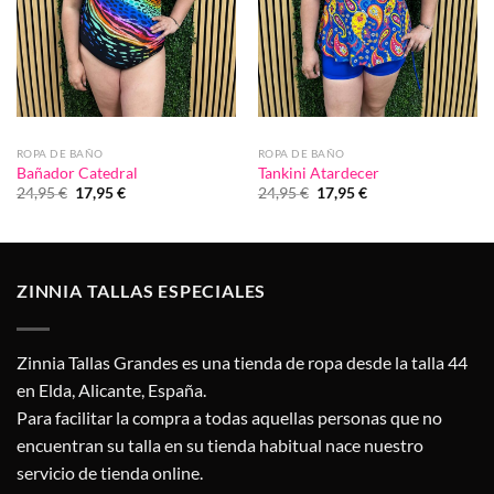
ROPA DE BAÑO
ROPA DE BAÑO
Bañador Catedral
Tankini Atardecer
El
El
El
El
24,95
€
17,95
€
24,95
€
17,95
€
precio
precio
precio
precio
original
actual
original
actual
era:
es:
era:
es:
24,95 €.
17,95 €.
24,95 €.
17,95 €.
ZINNIA TALLAS ESPECIALES
Zinnia Tallas Grandes es una tienda de ropa desde la talla 44
en Elda, Alicante, España.
Para facilitar la compra a todas aquellas personas que no
encuentran su talla en su tienda habitual nace nuestro
servicio de tienda online.