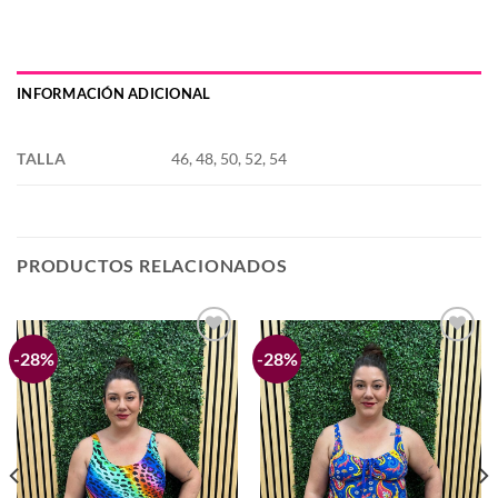
INFORMACIÓN ADICIONAL
TALLA
46, 48, 50, 52, 54
PRODUCTOS RELACIONADOS
-28%
-28%
Añadir
Añadir
a la
a la
lista de
lista de
deseos
deseos