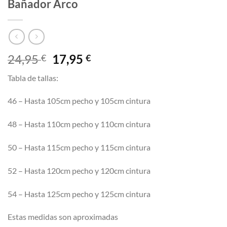
Bañador Arco
El
El
24,95
17,95
€
€
precio
precio
Tabla de tallas:
original
actual
era:
es:
46 – Hasta 105cm pecho y 105cm cintura
24,95 €.
17,95 €.
48 – Hasta 110cm pecho y 110cm cintura
50 – Hasta 115cm pecho y 115cm cintura
52 – Hasta 120cm pecho y 120cm cintura
54 – Hasta 125cm pecho y 125cm cintura
Estas medidas son aproximadas