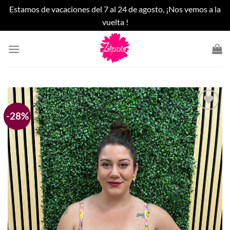
Estamos de vacaciones del 7 al 24 de agosto, ¡Nos vemos a la
vuelta !
Saltar
al
contenido
-28%
Añadir
a la
lista
de
deseos