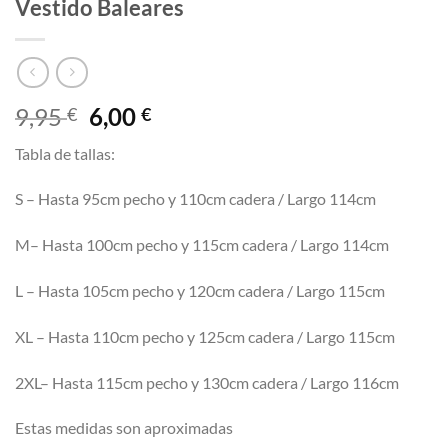
Vestido Baleares
El
El
9,95
6,00
€
€
precio
precio
Tabla de tallas:
original
actual
era:
es:
S – Hasta 95cm pecho y 110cm cadera / Largo 114cm
9,95 €.
6,00 €.
M– Hasta 100cm pecho y 115cm cadera / Largo 114cm
L – Hasta 105cm pecho y 120cm cadera / Largo 115cm
XL – Hasta 110cm pecho y 125cm cadera / Largo 115cm
2XL– Hasta 115cm pecho y 130cm cadera / Largo 116cm
Estas medidas son aproximadas