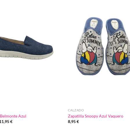
Añadir
a la
lista de
deseos
CALZADO
Belmonte Azul
Zapatilla Snoopy Azul Vaquero
El
El
11,95
€
8,95
€
precio
precio
original
actual