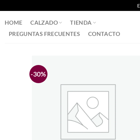
E
Saltar
al
HOME
CALZADO
TIENDA
contenido
PREGUNTAS FRECUENTES
CONTACTO
-30%
Añadir
a la
lista
de
deseos