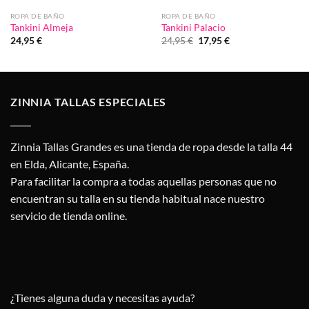
ROPA DE BAÑO
ROPA DE BAÑO
Tankini Almeja
Tankini Palacio
El
El
24,95
€
24,95
€
17,95
€
precio
precio
original
actual
era:
es:
24,95 €.
17,95 €.
ZINNIA TALLAS ESPECIALES
Zinnia Tallas Grandes es una tienda de ropa desde la talla 44
en Elda, Alicante, España.
Para facilitar la compra a todas aquellas personas que no
encuentran su talla en su tienda habitual nace nuestro
servicio de tienda online.
¿Tienes alguna duda y necesitas ayuda?