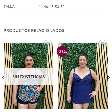
TALLA
44, 46, 48, 50, 52
PRODUCTOS RELACIONADOS
-28%
Añadir
Añadir
a la
a la
lista de
lista de
deseos
deseos
SIN EXISTENCIAS