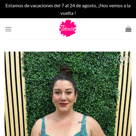
Estamos de vacaciones del 7 al 24 de agosto, ¡Nos vemos a la
vuelta !
Saltar
al
contenido
Añadir
a la
lista
de
deseos