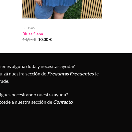
BLUSAS
Blusa Siena
El
El
14,95
€
10,00
€
precio
precio
original
actual
era:
es:
14,95 €.
10,00 €.
Tienes alguna duda y necesitas ayuda?
uizá nuestra sección de
Preguntas Frecuentes
te
yude.
Sigues necesitando nuestra ayuda?
ccede a nuestra sección de
Contacto
.