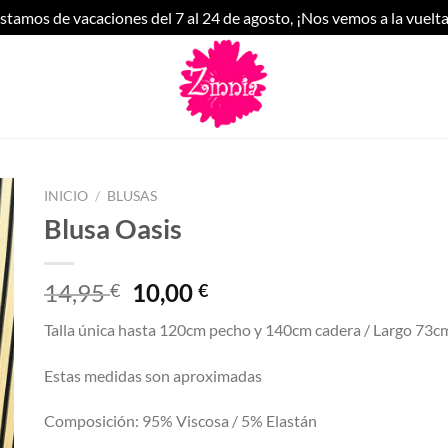
stamos de vacaciones del 7 al 24 de agosto, ¡Nos vemos a la vuelta
INICIO
/
BLUSAS
Blusa Oasis
El
El
14,95
10,00
€
€
precio
precio
Talla única hasta 120cm pecho y 140cm cadera / Largo 73c
original
actual
era:
es:
Estas medidas son aproximadas
14,95 €.
10,00 €.
Composición: 95% Viscosa / 5% Elastán