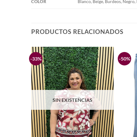
COLOR
Blanco, Beige, Burdeos, Negro,
PRODUCTOS RELACIONADOS
-33%
-50%
Añadir
Añadir
a la
a la
lista de
lista de
deseos
deseos
AS
SIN EXISTENCIAS