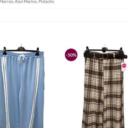
 Marron, Azul Marino, Pistacho
-50%
Añadir
a la
lista de
deseos