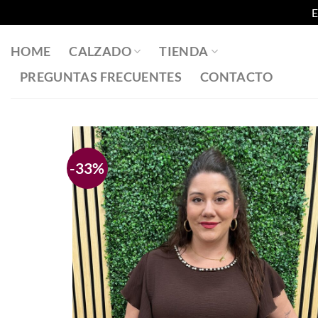
E
Saltar
al
HOME
CALZADO
TIENDA
contenido
PREGUNTAS FRECUENTES
CONTACTO
-33%
Añadir
a la
lista
de
deseos