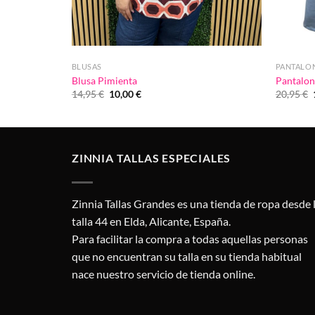
BLUSAS
PANTALO
Blusa Pimienta
Pantalon
El
El
14,95
€
10,00
€
20,95
€
precio
precio
original
actual
era:
es:
14,95 €.
10,00 €.
ZINNIA TALLAS ESPECIALES
Zinnia Tallas Grandes es una tienda de ropa desde 
talla 44 en Elda, Alicante, España.
Para facilitar la compra a todas aquellas personas
que no encuentran su talla en su tienda habitual
nace nuestro servicio de tienda online.