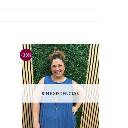
-33%
Añadir
Añadir
a la
a la
lista de
lista de
deseos
deseos
SIN EXISTENCIAS