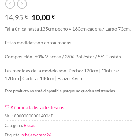
El
El
14,95
10,00
€
€
precio
precio
Talla única hasta 135cm pecho y 160cm cadera / Largo 73cm.
original
actual
era:
es:
Estas medidas son aproximadas
14,95 €.
10,00 €.
Composición: 60% Viscosa / 35% Poliéster / 5% Elastán
Las medidas de la modelo son; Pecho: 120cm | Cintura:
120cm | Cadera: 140cm | Brazo: 46cm
Este producto no está disponible porque no quedan existencias.
Añadir a la lista de deseos
SKU:
800000000014006P
Categoría:
Blusas
Etiqueta:
rebajasverano26