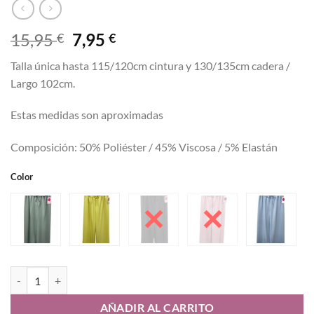
El
El
15,95
7,95
€
€
precio
precio
Talla única hasta 115/120cm cintura y 130/135cm cadera /
original
actual
Largo 102cm.
era:
es:
15,95 €.
7,95 €.
Estas medidas son aproximadas
Composición: 50% Poliéster / 45% Viscosa / 5% Elastán
Color
Pantalon Burbuja cantidad
AÑADIR AL CARRITO