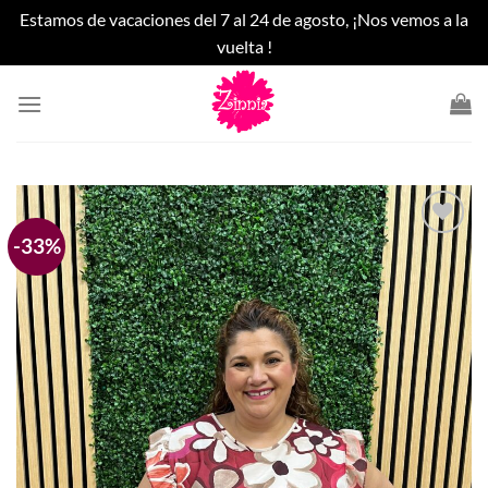
Estamos de vacaciones del 7 al 24 de agosto, ¡Nos vemos a la
vuelta !
Saltar
al
contenido
-33%
Añadir
a la
lista
de
deseos