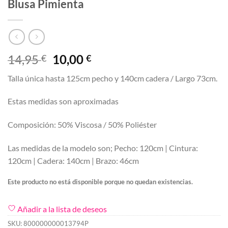
Blusa Pimienta
El
El
14,95
10,00
€
€
precio
precio
Talla única hasta 125cm pecho y 140cm cadera / Largo 73cm.
original
actual
era:
es:
Estas medidas son aproximadas
14,95 €.
10,00 €.
Composición: 50% Viscosa / 50% Poliéster
Las medidas de la modelo son; Pecho: 120cm | Cintura:
120cm | Cadera: 140cm | Brazo: 46cm
Este producto no está disponible porque no quedan existencias.
Añadir a la lista de deseos
SKU:
800000000013794P