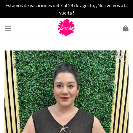
Estamos de vacaciones del 7 al 24 de agosto, ¡Nos vemos a la
vuelta !
Saltar
al
contenido
Añadir
a la
lista
de
deseos