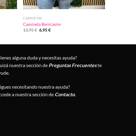
CAMISETAS
Camiseta Benicasim
El
El
13,95
€
6,95
€
precio
precio
original
actual
era:
es:
13,95 €.
6,95 €.
Tienes alguna duda y necesitas ayuda?
uizá nuestra sección de
Preguntas Frecuentes
te
yude.
Sigues necesitando nuestra ayuda?
ccede a nuestra sección de
Contacto
.