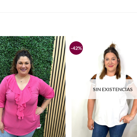
-42%
Añadir
a la
lista de
deseos
SIN EXISTENCIAS