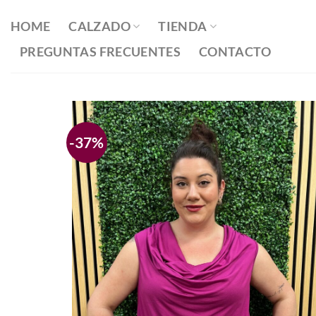
Saltar
al
HOME
CALZADO
TIENDA
contenido
PREGUNTAS FRECUENTES
CONTACTO
-37%
Añadir
a la
lista
de
deseos