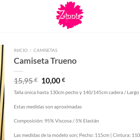
INICIO
/
CAMISETAS
Camiseta Trueno
El
El
15,95
10,00
€
€
precio
precio
Talla única hasta 130cm pecho y 140/145cm cadera / Larg
original
actual
era:
es:
Estas medidas son aproximadas
15,95 €.
10,00 €.
Composición: 95% Viscosa / 5% Elastán
Las medidas de la modelo son; Pecho: 115cm | Cintura: 11