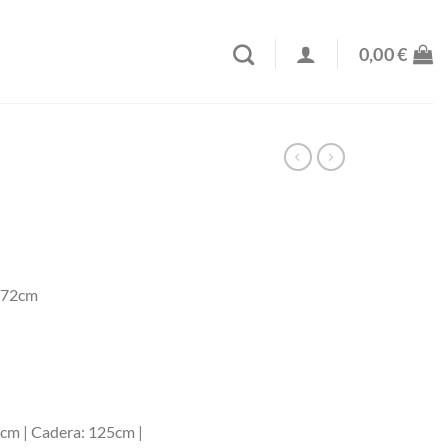
0,00
€
o 72cm
0cm | Cadera: 125cm |