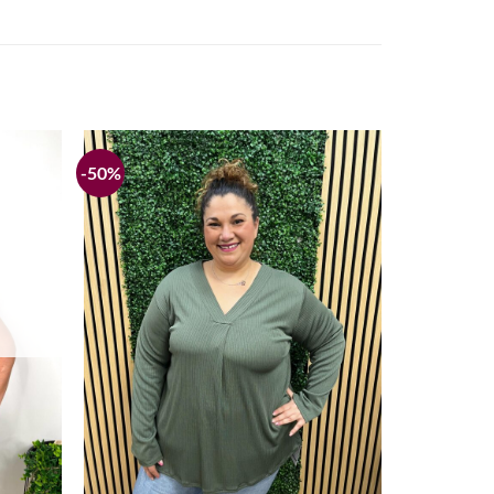
-50%
Añadir
Añadir
a la
a la
lista de
lista de
deseos
deseos