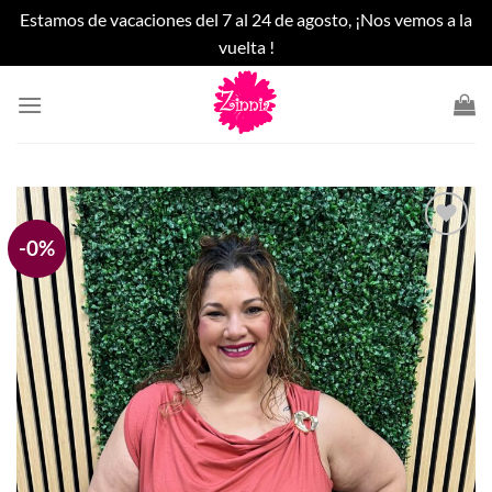
Estamos de vacaciones del 7 al 24 de agosto, ¡Nos vemos a la
vuelta !
Saltar
al
contenido
-0%
Añadir
a la
lista
de
deseos