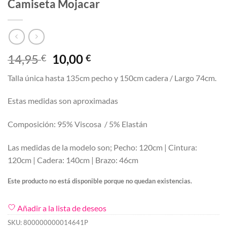
Camiseta Mojacar
El
El
14,95
10,00
€
€
precio
precio
Talla única hasta 135cm pecho y 150cm cadera / Largo 74cm.
original
actual
era:
es:
Estas medidas son aproximadas
14,95 €.
10,00 €.
Composición: 95% Viscosa / 5% Elastán
Las medidas de la modelo son; Pecho: 120cm | Cintura:
120cm | Cadera: 140cm | Brazo: 46cm
Este producto no está disponible porque no quedan existencias.
Añadir a la lista de deseos
SKU:
800000000014641P