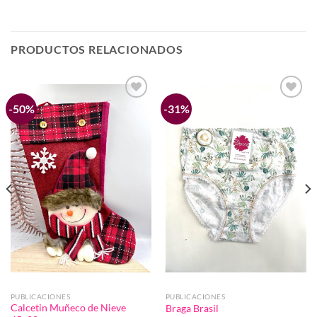
PRODUCTOS RELACIONADOS
-50%
-31%
Añadir
Añadir
a la
a la
lista de
lista de
deseos
deseos
PUBLICACIONES
PUBLICACIONES
Calcetin Muñeco de Nieve
Braga Brasil