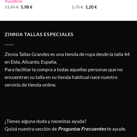
45x28cm
El
El
El
El
11,95
€
5,98
€
1,75
€
1,20
€
precio
precio
precio
precio
original
actual
original
actual
era:
es:
era:
es:
11,95 €.
5,98 €.
1,75 €.
1,20 €.
ZINNIA TALLAS ESPECIALES
Zinnia Tallas Grandes es una tienda de ropa desde la talla 44
en Elda, Alicante, España.
Para facilitar la compra a todas aquellas personas que no
encuentran su talla en su tienda habitual nace nuestro
servicio de tienda online.
¿Tienes alguna duda y necesitas ayuda?
Quizá nuestra sección de
Preguntas Frecuentes
te ayude.