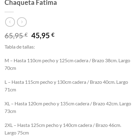
Chaqueta Fatima
El
El
65,95
45,95
€
€
precio
precio
Tabla de tallas:
original
actual
era:
es:
M – Hasta 110cm pecho y 125cm cadera / Brazo 38cm. Largo
65,95 €.
45,95 €.
70cm
L – Hasta 115cm pecho y 130cm cadera / Brazo 40cm. Largo
71cm
XL – Hasta 120cm pecho y 135cm cadera / Brazo 42cm. Largo
73cm
2XL – Hasta 125cm pecho y 140cm cadera / Brazo 46cm.
Largo 75cm