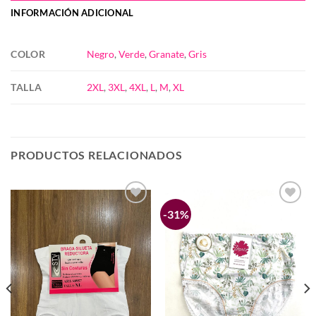
INFORMACIÓN ADICIONAL
COLOR
Negro
,
Verde
,
Granate
,
Gris
TALLA
2XL
,
3XL
,
4XL
,
L
,
M
,
XL
PRODUCTOS RELACIONADOS
-31%
Añadir
Añadir
a la
a la
lista de
lista de
deseos
deseos