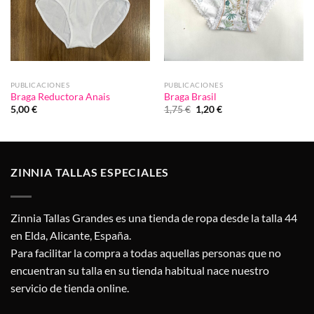
PUBLICACIONES
PUBLICACIONES
Braga Reductora Anais
Braga Brasil
El
El
5,00
€
1,75
€
1,20
€
precio
precio
original
actual
era:
es:
1,75 €.
1,20 €.
ZINNIA TALLAS ESPECIALES
Zinnia Tallas Grandes es una tienda de ropa desde la talla 44
en Elda, Alicante, España.
Para facilitar la compra a todas aquellas personas que no
encuentran su talla en su tienda habitual nace nuestro
servicio de tienda online.