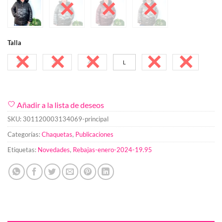
Talla
2XL
3XL
4XL
L
M
XL
Añadir a la lista de deseos
SKU:
301120003134069-principal
Categorías:
Chaquetas
,
Publicaciones
Etiquetas:
Novedades
,
Rebajas-enero-2024-19.95