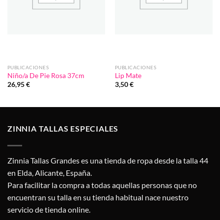
PUBLICACIONES
PUBLICACIONES
Niño/a De Pie Rosa 37cm
Lip Mate
26,95
€
3,50
€
ZINNIA TALLAS ESPECIALES
Zinnia Tallas Grandes es una tienda de ropa desde la talla 44
en Elda, Alicante, España.
Para facilitar la compra a todas aquellas personas que no
encuentran su talla en su tienda habitual nace nuestro
servicio de tienda online.