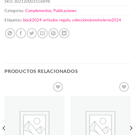
SKU:
302120003156898
Categorías:
Complementos
,
Publicaciones
Etiquetas:
black2024-articulos-regalo
,
coleccionotonoinvierno2024
PRODUCTOS RELACIONADOS
Añadir
Añadir
a la
a la
lista de
lista de
deseos
deseos