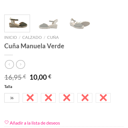
INICIO
/
CALZADO
/
CUÑA
Cuña Manuela Verde
El
El
16,95
10,00
€
€
precio
precio
Talla
original
actual
era:
es:
36
37
38
39
40
41
16,95 €.
10,00 €.
Añadir a la lista de deseos