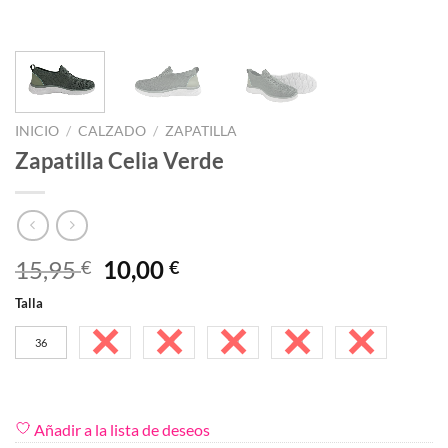
INICIO
/
CALZADO
/
ZAPATILLA
Zapatilla Celia Verde
El
El
15,95
10,00
€
€
precio
precio
Talla
original
actual
era:
es:
36
37
38
39
40
41
15,95 €.
10,00 €.
Añadir a la lista de deseos