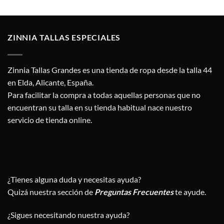
original
actual
era:
es:
2,75 €.
1,75 €.
ZINNIA TALLAS ESPECIALES
Zinnia Tallas Grandes es una tienda de ropa desde la talla 44
en Elda, Alicante, España.
Para facilitar la compra a todas aquellas personas que no
encuentran su talla en su tienda habitual nace nuestro
servicio de tienda online.
¿Tienes alguna duda y necesitas ayuda?
Quizá nuestra sección de
Preguntas Frecuentes
te ayude.
¿Sigues necesitando nuestra ayuda?