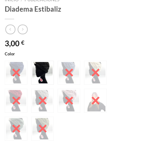
Diadema Estibaliz
3,00
€
Color