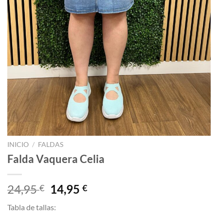
INICIO
/
FALDAS
Falda Vaquera Celia
El
El
24,95
14,95
€
€
precio
precio
Tabla de tallas:
original
actual