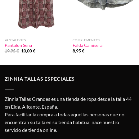
PANTALONES
COMPLEMENTOS
Pantalon Sena
Falda Camisera
El
El
19,95
€
10,00
€
8,95
€
precio
precio
original
actual
era:
es:
19,95 €.
10,00 €.
ZINNIA TALLAS ESPECIALES
Zinnia Tallas Grandes es una tienda de ropa desde la talla 44
en Elda, Alicante, España.
Para facilitar la compra a todas aquellas personas que no
encuentran su talla en su tienda habitual nace nuestro
servicio de tienda online.