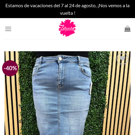
Estamos de vacaciones del 7 al 24 de agosto, ¡Nos vemos a la
vuelta !
Saltar
al
contenido
-40%
Añadir
a la
lista
de
deseos