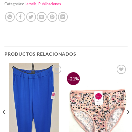
Categorías:
Jerséis
,
Publicaciones
PRODUCTOS RELACIONADOS
-21%
Añadir
Añadir
a la
a la
lista de
lista de
deseos
deseos