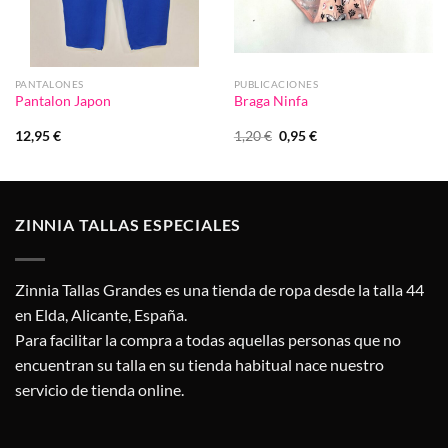
PANTALONES
PUBLICACIONES
Pantalon Japon
Braga Ninfa
El
El
12,95
€
1,20
€
0,95
€
precio
precio
original
actual
era:
es:
1,20 €.
0,95 €.
ZINNIA TALLAS ESPECIALES
Zinnia Tallas Grandes es una tienda de ropa desde la talla 44
en Elda, Alicante, España.
Para facilitar la compra a todas aquellas personas que no
encuentran su talla en su tienda habitual nace nuestro
servicio de tienda online.