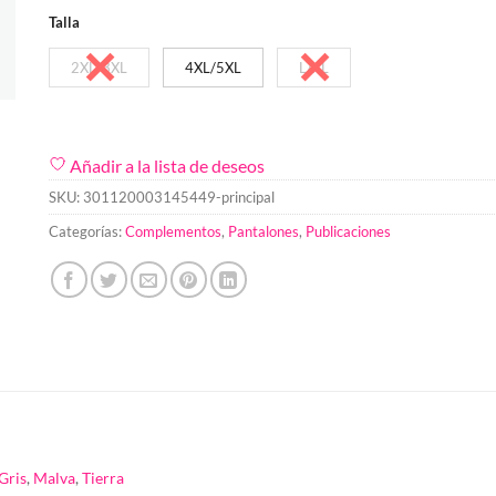
Talla
2XL/3XL
4XL/5XL
L/XL
Añadir a la lista de deseos
SKU:
301120003145449-principal
Categorías:
Complementos
,
Pantalones
,
Publicaciones
Gris
,
Malva
,
Tierra