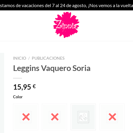
stamos de vacaciones del 7 al 24 de agosto, ¡Nos vemos a la vuelta
INICIO
/
PUBLICACIONES
Leggins Vaquero Soria
15,95
€
Color