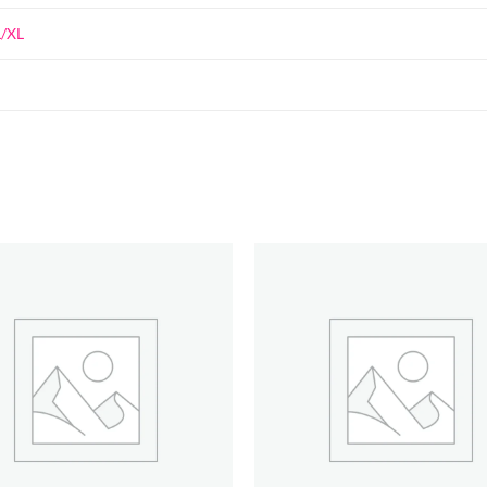
L/XL
Añadir
a la
lista de
deseos