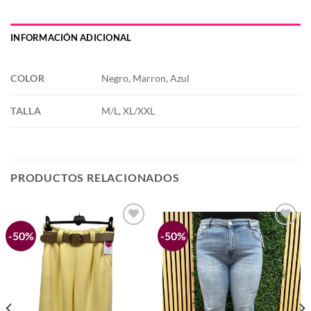
INFORMACIÓN ADICIONAL
COLOR
Negro, Marron, Azul
TALLA
M/L, XL/XXL
PRODUCTOS RELACIONADOS
-50%
-50%
Añadir
Añadir
a la
a la
lista de
lista de
deseos
deseos