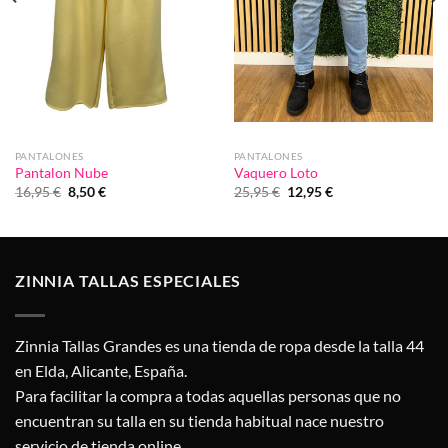
PANTALONES
PANTALONES
Pantalon Nube
Vaquero Loto
El
El
El
El
16,95
€
8,50
€
25,95
€
12,95
€
precio
precio
precio
precio
original
actual
original
actual
era:
es:
era:
es:
16,95 €.
8,50 €.
25,95 €.
12,95 €.
ZINNIA TALLAS ESPECIALES
Zinnia Tallas Grandes es una tienda de ropa desde la talla 44
en Elda, Alicante, España.
Para facilitar la compra a todas aquellas personas que no
encuentran su talla en su tienda habitual nace nuestro
servicio de tienda online.