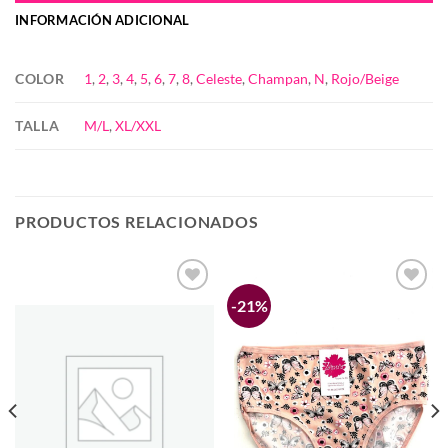
INFORMACIÓN ADICIONAL
COLOR
1
,
2
,
3
,
4
,
5
,
6
,
7
,
8
,
Celeste
,
Champan
,
N
,
Rojo/Beige
TALLA
M/L
,
XL/XXL
PRODUCTOS RELACIONADOS
-21%
Añadir
Añadir
a la
a la
lista de
lista de
deseos
deseos