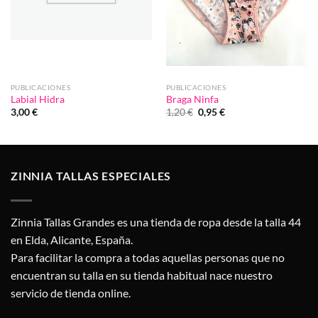
PUBLICACIONES
PUBLICACIONES
Labial Hidra
Braga Ninfa
El
El
3,00
€
1,20
€
0,95
€
precio
precio
original
actual
era:
es:
1,20 €.
0,95 €.
ZINNIA TALLAS ESPECIALES
Zinnia Tallas Grandes es una tienda de ropa desde la talla 44
en Elda, Alicante, España.
Para facilitar la compra a todas aquellas personas que no
encuentran su talla en su tienda habitual nace nuestro
servicio de tienda online.