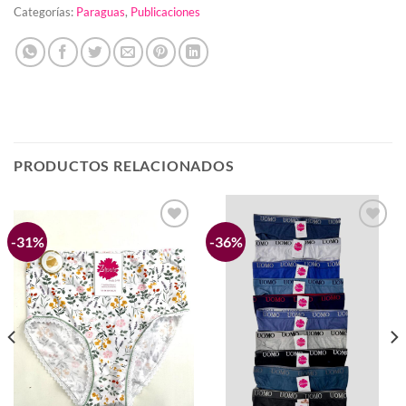
Categorías:
Paraguas
,
Publicaciones
PRODUCTOS RELACIONADOS
-31%
-36%
Añadir
Añadir
a la
a la
lista de
lista de
deseos
deseos