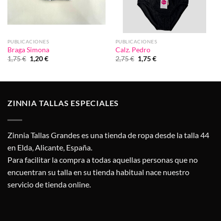
PUBLICACIONES
PUBLICACIONES
Braga Simona
Calz. Pedro
El
El
El
El
1,75
€
1,20
€
2,75
€
1,75
€
precio
precio
precio
precio
original
actual
original
actual
era:
es:
era:
es:
1,75 €.
1,20 €.
2,75 €.
1,75 €.
ZINNIA TALLAS ESPECIALES
Zinnia Tallas Grandes es una tienda de ropa desde la talla 44
en Elda, Alicante, España.
Para facilitar la compra a todas aquellas personas que no
encuentran su talla en su tienda habitual nace nuestro
servicio de tienda online.